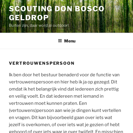
Ga
SCOUTING DON BOSCO
naar
GELDROP
de
inhoud
Buiten zijn, daar word je outdoor!
Menu
VERTROUWENSPERSOON
Ik ben door het bestuur benaderd voor de functie van
vertrouwenspersoon en hier heb ik ja op gezegd. Dit
omdat ik het belangrijk vind dat iedereen zich prettig
en veilig voelt. En dat iedereen met iemand in
vertrouwen moet kunnen praten. Een
(vertouwens)persoon aan wie je dingen kunt vertellen
en vragen. Dit kan bijvoorbeeld gaan over iets wat
jezelf is overkomen, of over iets wat je gezien of hebt
gehoord of over iets waar je over twijfelt. En misschien