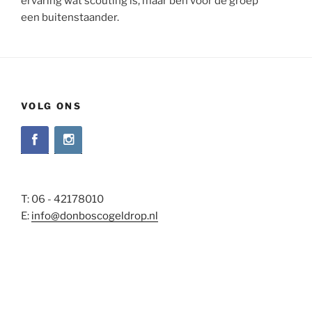
ervaring wat scouting is, maar ben voor de groep
een buitenstaander.
VOLG ONS
T: 06 - 42178010
E:
info@donboscogeldrop.nl