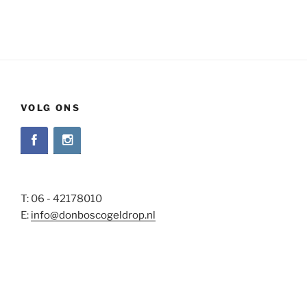
VOLG ONS
T: 06 - 42178010
E:
info@donboscogeldrop.nl